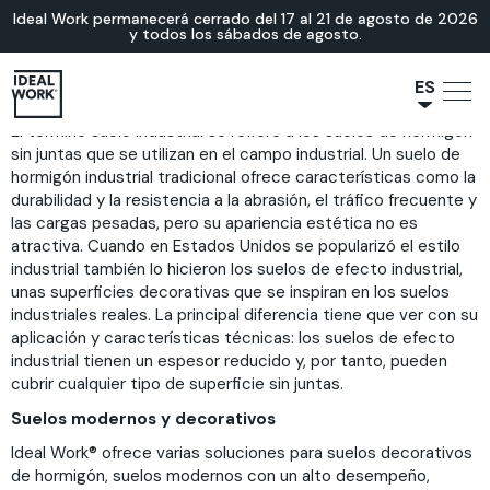
Ideal Work permanecerá cerrado del 17 al 21 de agosto de 2026
y todos los sábados de agosto.
ES
El término suelo industrial se refiere a los suelos de hormigón
NL
sin juntas que se utilizan en el campo industrial. Un suelo de
JA
hormigón industrial tradicional ofrece características como la
IT
durabilidad y la resistencia a la abrasión, el tráfico frecuente y
las cargas pesadas, pero su apariencia estética no es
FR
atractiva. Cuando en Estados Unidos se popularizó el estilo
EN
industrial también lo hicieron los suelos de efecto industrial,
unas superficies decorativas que se inspiran en los suelos
DE
industriales reales. La principal diferencia tiene que ver con su
aplicación y características técnicas: los suelos de efecto
industrial tienen un espesor reducido y, por tanto, pueden
cubrir cualquier tipo de superficie sin juntas.
Suelos modernos y decorativos
Ideal Work® ofrece varias soluciones para suelos decorativos
de hormigón, suelos modernos con un alto desempeño,