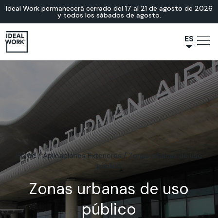
Ideal Work permanecerá cerrado del 17 al 21 de agosto de 2026
y todos los sábados de agosto.
ES
NL
JA
IT
FR
EN
DE
Home
/
Aplicaciones Exteriores
/
Zonas urbanas de uso
público
Zonas urbanas de uso
público