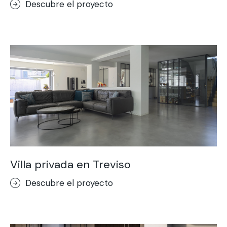
Descubre el proyecto
Pavimento Acidificado
Purometallo
Concrete Optik
Lixio®
Ideal Wall
Pavimento Stenciltop
Ideal Tix
Villa privada en Treviso
Descubre el proyecto