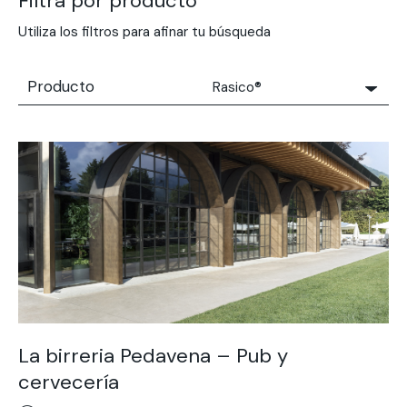
Filtra por producto
Utiliza los filtros para afinar tu búsqueda
Producto
Rasico®
Todos
Solidro
Microtopping®
Terrae-Calce
Nuvolato Architop®
Hormigón Estampado
Rasico®
Terrae-Calce Venezia
Pavimento SassoItalia®
La birreria Pedavena – Pub y
Terrae-Calce Matera
cervecería
Lixio®+