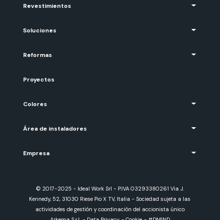
Revestimientos
Soluciones
Reformas
Proyectos
Colores
Área de instaladores
Empresa
© 2017-2025 - Ideal Work Srl - P.IVA 03293380261 Via J.
Kennedy, 52, 31030 Riese Pio X TV, Italia - Sociedad sujeta a las
actividades de gestión y coordinación del accionista único
Arkema S.r.l.
-
Data Privacy
-
Cookie
-
#DMIND