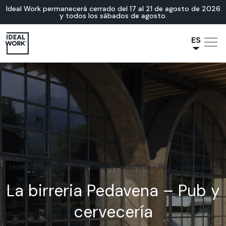
Ideal Work permanecerá cerrado del 17 al 21 de agosto de 2026
y todos los sábados de agosto.
ES
NL
JA
IT
FR
EN
DE
Home
/
Proyectos
/
La birreria Pedavena – Pub y cervecería
La birreria Pedavena – Pub y
cervecería