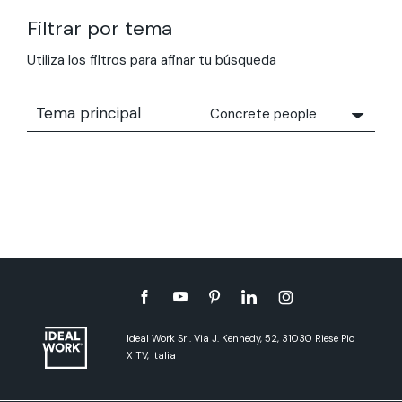
Filtrar por tema
Utiliza los filtros para afinar tu búsqueda
Tema principal
Concrete people
Todos
Concrete People
Consejos Técnicos
Focus
Tendencias
The moodboard series
Ideal Work Srl. Via J. Kennedy, 52, 31030 Riese Pio
X TV, Italia