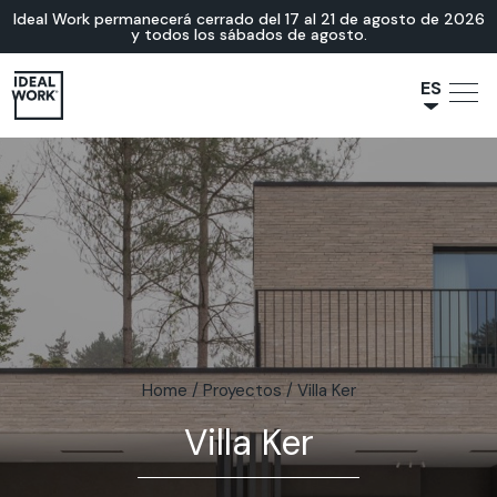
Ideal Work permanecerá cerrado del 17 al 21 de agosto de 2026
y todos los sábados de agosto.
ES
NL
JA
IT
FR
EN
DE
Home
/
Proyectos
/
Villa Ker
Villa Ker