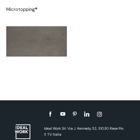
Microtopping®
Ideal Work Srl. Via J. Kennedy, 52, 31030 Riese Pio
X TV, Italia