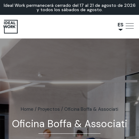
Ideal Work permanecerá cerrado del 17 al 21 de agosto de 2026
y todos los sábados de agosto.
ES
NL
JA
IT
FR
EN
DE
Home
/
Proyectos
/
Oficina Boffa & Associati
Oficina Boffa & Associati