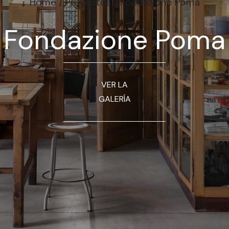
Home
/
Proyectos
/
Fondazione Poma
Fondazione Poma
VER LA
GALERÍA