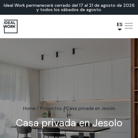
Ideal Work permanecerá cerrado del 17 al 21 de agosto de 2026
y todos los sábados de agosto.
ES
NL
JA
IT
FR
EN
DE
Home
/
Proyectos
/
Casa privada en Jesolo
Casa privada en Jesolo