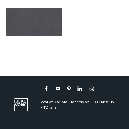
Ideal Work Srl. Via J. Kennedy, 52, 31030 Riese Pio
X TV, Italia