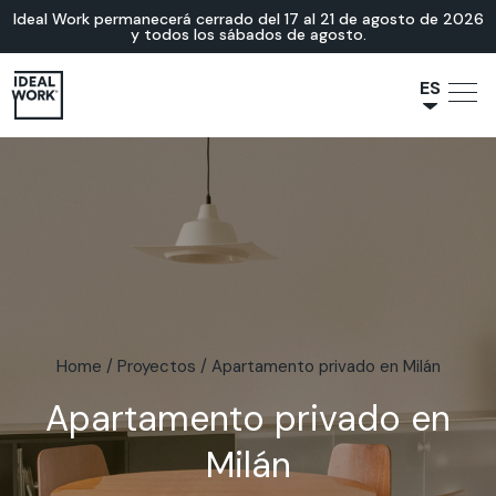
Ideal Work permanecerá cerrado del 17 al 21 de agosto de 2026
y todos los sábados de agosto.
ES
NL
JA
IT
FR
EN
DE
Home
/
Proyectos
/
Apartamento privado en Milán
Apartamento privado en
Milán