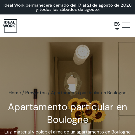
Ideal Work permanecerá cerrado del 17 al 21 de agosto de 2026
y todos los sábados de agosto.
ES
NL
JA
IT
FR
EN
DE
Home
/
Proyectos
/
Apartamento particular en Boulogne
Apartamento particular en
Boulogne
Luz, material y color: el alma de un apartamento en Boulogne