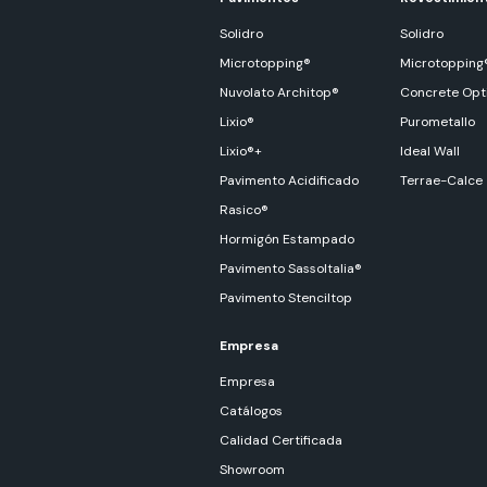
Solidro
Solidro
Microtopping®
Microtopping
Nuvolato Architop®
Concrete Opt
Lixio®
Purometallo
Lixio®+
Ideal Wall
Pavimento Acidificado
Terrae-Calce
Rasico®
Hormigón Estampado
Pavimento SassoItalia®
Pavimento Stenciltop
Empresa
Empresa
Catálogos
Calidad Certificada
Showroom