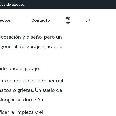
dos de agosto.
ES
tectos
Contacto
NL
ORES
base natural
eal News
cumentación Técnica
App Ideal Work
HORMIGÓN PARA
ecoración y diseño, pero un
JA
ico
EXTERIORES
rrae-Calce
Hormigón
IT
general del garaje, sino que
Estampado
FR
SassoItalia®
EN
do para el garaje:
DE
nto en bruto, puede ser útil
azos o grietas. Un suelo de
longar su duración.
car la limpieza y el