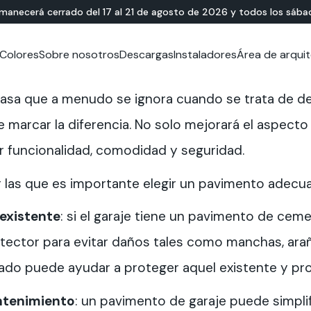
rmanecerá cerrado del 17 al 21 de agosto de 2026 y todos los sába
Colores
Sobre nosotros
Descargas
Instaladores
Área de arqui
HÍBRIDO MINERAL-
Showroom
Showroom
TERRAZO
APLICACIONES EXTERI
Documentación Técnica
Video Tutorial
A 
Id
Do
 casa que a menudo se ignora cuando se trata de d
RESINA
Lixio®
Zonas urbanas de uso públ
Te
Solidro
Lixio®+
Living exterior
marcar la diferencia. No solo mejorará el aspecto 
®
Purometallo
Plazas
 funcionalidad, comodidad y seguridad.
Acidificado
Sendas y caminos
Piscinas
 las que es importante elegir un pavimento adecua
Parques de atracciones
Rampas
existente
: si el garaje tiene un pavimento de ceme
tector para evitar daños tales como manchas, arañ
ado puede ayudar a proteger aquel existente y pro
antenimiento
: un pavimento de garaje puede simplifi