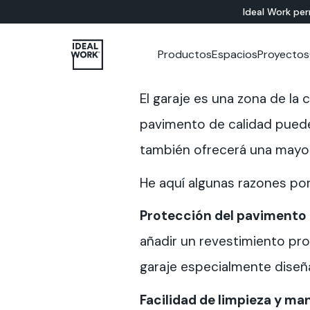
Ideal Work pe
Productos
Espacios
Proyectos
TODOS LOS
APLICACIONES INTERIORES
Empresa
Catálogos
Cursos y formación
Estudio del color
A BASE DE
Tienda
El garaje es una zona de la
PRODUCTOS
Baño
CEMENTO
Soluciones para
Microtopping®
Living
pavimento de calidad puede 
suelos
Nuvolato Architop
Dormitorios
también ofrecerá una mayor
Soluciones para
Rasico®
Cocina
paredes
Restaurantes
He aquí algunas razones por
Museos
Oficinas
Tiendas
Protección del pavimento 
Hoteles
añadir un revestimiento pro
Escaleras
Mobiliario
garaje especialmente diseñ
Facilidad de limpieza y m