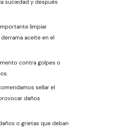
y la suciedad y después
importante limpiar
 derrama aceite en el
avimento contra golpes o
os.
ecomendamos sellar el
 provocar daños
r daños o grietas que deban