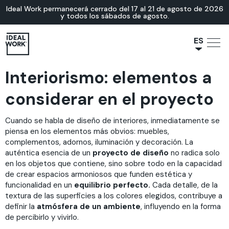
Ideal Work permanecerá cerrado del 17 al 21 de agosto de 2026
y todos los sábados de agosto.
ES
NL
Interiorismo: elementos a
JA
IT
considerar en el proyecto
FR
Cuando se habla de diseño de interiores, inmediatamente se
EN
piensa en los elementos más obvios: muebles,
DE
complementos, adornos, iluminación y decoración. La
auténtica esencia de un
proyecto de diseño
no radica solo
en los objetos que contiene, sino sobre todo en la capacidad
de crear espacios armoniosos que funden estética y
funcionalidad en un
equilibrio perfecto.
Cada detalle, de la
textura de las superficies a los colores elegidos, contribuye a
definir la
atmósfera de un ambiente
, influyendo en la forma
de percibirlo y vivirlo.