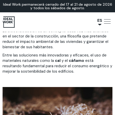
Ideal Work permanecerá cerrado del 17 al 21 de agosto de 2026
y todos los sábados de agosto.
ES
La bioconstrucción es un concepto cada vez más difundido
NL
en el sector de la construcción, una filosofía que pretende
JA
reducir el impacto ambiental de las viviendas y garantizar el
IT
bienestar de sus habitantes.
FR
Entre las soluciones más innovadoras y eficaces, el uso de
materiales naturales como la
cal
y el
cáñamo
está
EN
resultando fundamental para reducir el consumo energético y
DE
mejorar la sostenibilidad de los edificios.